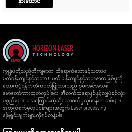
ကျွန်ုပ်တို့သည်တိကျသော, ထိရောက်သောနှင့်သဘာဝ
ပတ်ဝန်းကျင်နှင့်သဘာ 0 ပတ် 0 န်းကျင်နှင့်သဟဇာတဖြစ်မှုကို
ထောက်ပံ့ရန်ကတိကဝတ်ပြုထားသည်-စွမ်းအင်အသစ်,
မော်တော်ကားထုတ်လုပ်ခြင်း, အီလက်ထရောနစ်နှင့်လျှပ်စစ်သုံး
ပစ္စည်းများ, လေကြောင်းကဲ့သို့သောစက်မှုလုပ်ငန်းအသစ်များ
အတွက်စက်မှုလုပ်ငန်းများအတွက် Laser processing
ဖြေရှင်းချက်များကိုရပ်တန့်ပါ။