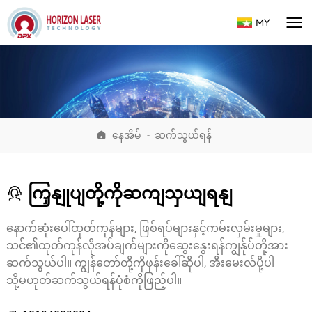
MY
နေအိမ်
-
ဆက်သွယ်ရန်
ကြှနျုပျတို့ကိုဆကျသှယျရနျ
နောက်ဆုံးပေါ်ထုတ်ကုန်များ, ဖြစ်ရပ်များနှင့်ကမ်းလှမ်းမှုများ,
သင်၏ထုတ်ကုန်လိုအပ်ချက်များကိုဆွေးနွေးရန်ကျွန်ုပ်တို့အား
ဆက်သွယ်ပါ။ ကျွန်တော်တို့ကိုဖုန်းခေါ်ဆိုပါ, အီးမေးလ်ပို့ပါ
သို့မဟုတ်ဆက်သွယ်ရန်ပုံစံကိုဖြည့်ပါ။