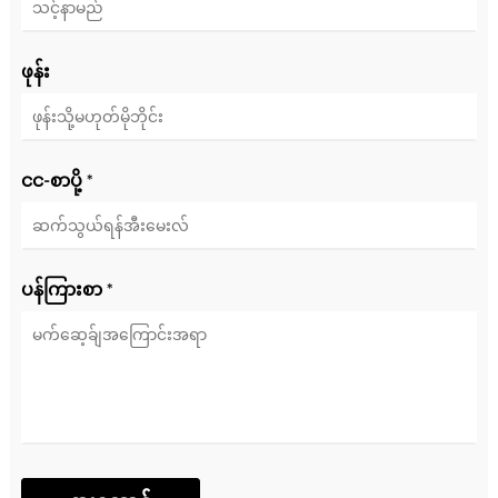
ဖုန်း
ငင-စာပို့ *
ပန်ကြားစာ *