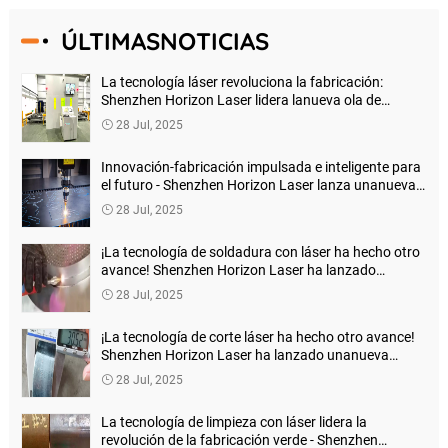
ÚLTIMASNOTICIAS
La tecnología láser revoluciona la fabricación:
Shenzhen Horizon Laser lidera lanueva ola de
procesamiento de precisión
28 Jul, 2025
Innovación-fabricación impulsada e inteligente para
el futuro - Shenzhen Horizon Laser lanza unanueva
generación de alto-Máquinas de marcado láser de
28 Jul, 2025
precisión
¡La tecnología de soldadura con láser ha hecho otro
avance! Shenzhen Horizon Laser ha lanzado
unanueva generación de soluciones de soldadura
28 Jul, 2025
inteligentes
¡La tecnología de corte láser ha hecho otro avance!
Shenzhen Horizon Laser ha lanzado unanueva
generación de alto-Sistemas de corte inteligente de
28 Jul, 2025
precisión
La tecnología de limpieza con láser lidera la
revolución de la fabricación verde - Shenzhen